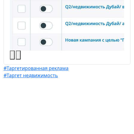
#Таргетированная реклама
#
#Таргет недвижимость
#
Ниша:
Недвижимость
Реклама
Meta
Продолжительность работы: