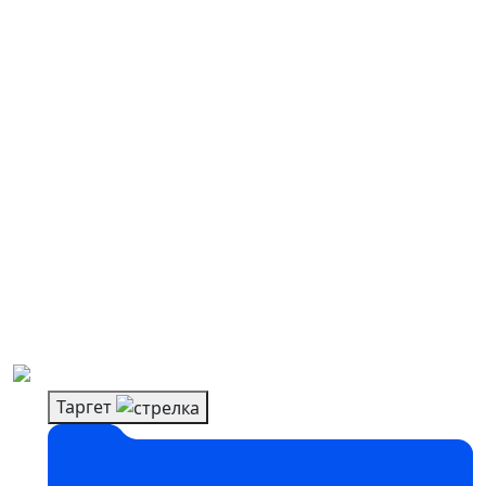
4 месяца
CTR
С 0.9% до 3.4%
CPL
С €38 до €17
CPC
С €0.85 до €0.49
Количество заявок
С 116 до 406
Таргет