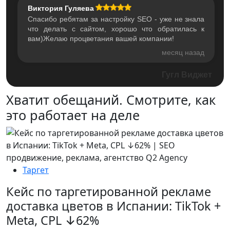
Виктория Гуляева
Спасибо ребятам за настройку SEO - уже не знала
что делать с сайтом, хорошо что обратилась к
вам)Желаю процветания вашей компании!
месяц назад
Гугл Виджет
Хватит обещаний.
Смотрите, как
это работает на деле
Таргет
Кейс по таргетированной рекламе
доставка цветов в Испании: TikTok +
С
Meta, CPL ↓62%