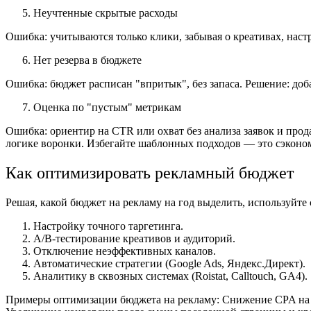
Неучтенные скрытые расходы
Ошибка: учитываются только клики, забывая о креативах, наст
Нет резерва в бюджете
Ошибка: бюджет расписан "впритык", без запаса.
Решение: доб
Оценка по "пустым" метрикам
Ошибка: ориентир на CTR или охват без анализа заявок и прод
логике воронки. Избегайте шаблонных подходов — это сэкономи
Как оптимизировать рекламный бюджет
Решая, какой бюджет на рекламу на год выделить, используйт
Настройку точного таргетинга.
A/B-тестирование креативов и аудиторий.
Отключение неэффективных каналов.
Автоматические стратегии (Google Ads, Яндекс.Директ).
Аналитику в сквозных системах (Roistat, Calltouch, GA4).
Примеры оптимизации бюджета на рекламу:
Снижение CPA на 