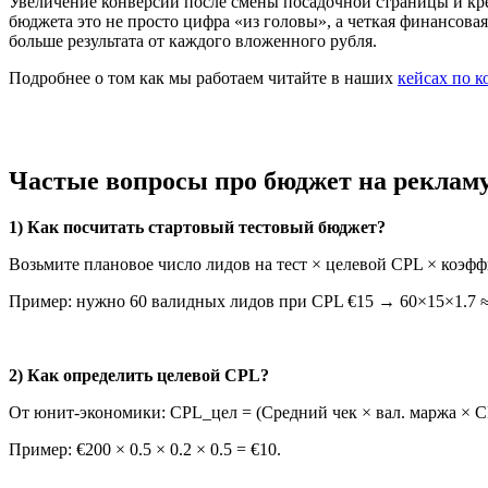
Увеличение конверсии после смены посадочной страницы и кр
бюджета это не просто цифра «из головы», а четкая финансова
больше результата от каждого вложенного рубля.
Подробнее о том как мы работаем читайте в наших
кейсах по 
Частые вопросы про бюджет на реклам
1) Как посчитать стартовый тестовый бюджет?
Возьмите плановое число лидов на тест × целевой CPL × коэффи
Пример: нужно 60 валидных лидов при CPL €15 → 60×15×1.7 ≈ 
2) Как определить целевой CPL?
От юнит-экономики: CPL_цел = (Средний чек × вал. маржа × C
Пример: €200 × 0.5 × 0.2 × 0.5 = €10.