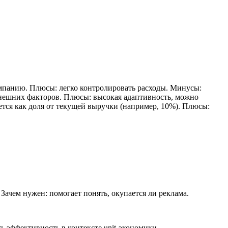
ампанию.
Плюсы: легко контролировать расходы.
Минусы:
внешних факторов.
Плюсы: высокая адаптивность, можно
тся как доля от текущей выручки (например, 10%).
Плюсы:
Зачем нужен: помогает понять, окупается ли реклама.
ь эффективность в контексте unit-экономики.