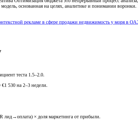
еатива
Оптимизация бюджета
это непрерывный процесс анализа,
я модель, основанная на целях, аналитике и понимании воронки
контекстной рекламе в сфере продажи недвижимость у моря в ОА
у
циент теста 1.5–2.0.
€1 530 на 2–3 недели.
R лид→оплата) × доля маркетинга от прибыли.