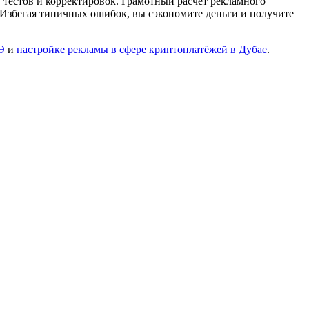
 тестов и корректировок.
Грамотный расчет рекламного
. Избегая типичных ошибок, вы сэкономите деньги и получите
Э
и
настройке рекламы в сфере криптоплатёжей в Дубае
.