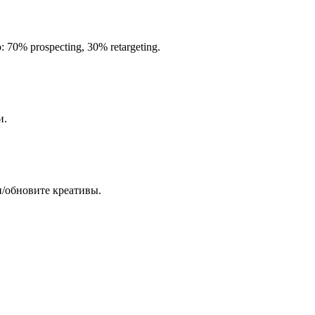
0% prospecting, 30% retargeting.
и.
и/обновите креативы.