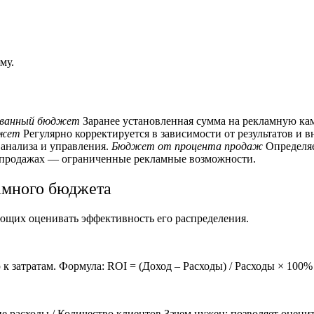
му.
ованный бюджет
Заранее установленная сумма на рекламную к
джет
Регулярно корректируется в зависимости от результатов и 
анализа и управления.
Бюджет от процента продаж
Определяе
продажах — ограниченные рекламные возможности.
амного бюджета
яющих оценивать эффективность его распределения.
к затратам.
Формула:
ROI = (Доход – Расходы) / Расходы × 100%
 расходы / Количество клиентов
Зачем нужен: позволяет оценит